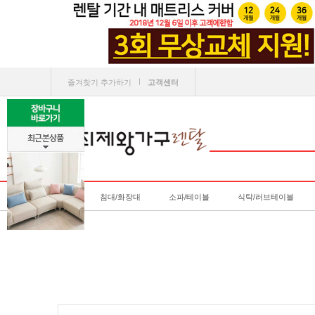
ㅣ
즐겨찾기 추가하기
고객센터
침대/화장대
소파/테이블
식탁/러브테이블