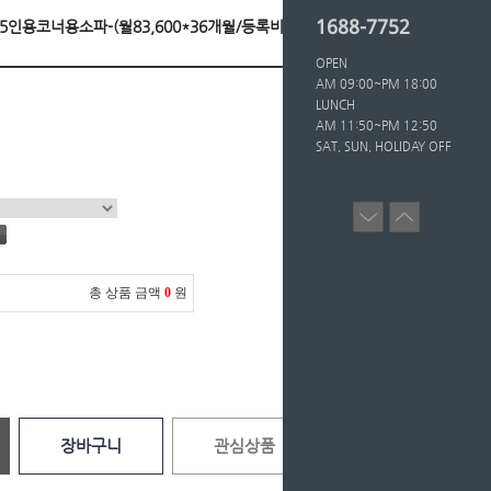
1688-7752
텍스5인용코너용소파-(월83,600*36개월/등록비면제)
OPEN
AM 09:00~PM 18:00
LUNCH
AM 11:50~PM 12:50
SAT, SUN, HOLIDAY OFF
총 상품 금액
0
원
장바구니
관심상품