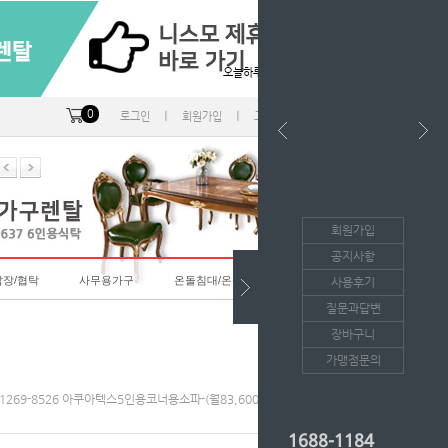
오늘하루 열지않음
0
ㅣ
ㅣ
ㅣ
로그인
회원가입
고객센터
마이페이지
회원가입
공지사항
랍장/협탁
사무용가구
온돌침대/온돌소파
사용후기
질문과답변
장바구니
가맹점문의
G]1269-8526 아쿠아텍스5인용코너용소파-(월83,600*36개월/등록비면제)
1688-1184