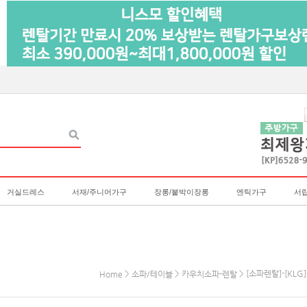
거실드레스
서재/주니어가구
장롱/붙박이장롱
엔틱가구
서
>
>
> [소파렌탈]-[KL
Home
소파/테이블
카우치소파-렌탈