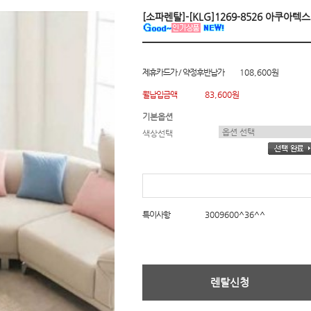
[소파렌탈]-[KLG]1269-8526 아쿠아
제휴카드가 / 약정후반납가
108,600원
월납입금액
83,600원
기본옵션
색상선택
특이사항
3009600^36^^
렌탈신청