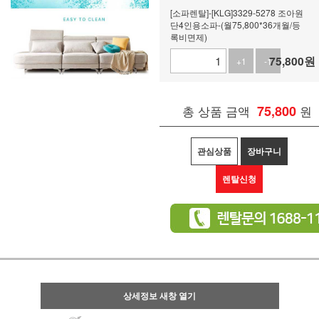
[소파렌탈]-[KLG]3329-5278 조아원
단4인용소파-(월75,800*36개월/등
록비면제)
75,800
원
+1
-1
총 상품 금액
75,800
원
관심상품
장바구니
렌탈신청
상세정보 새창 열기