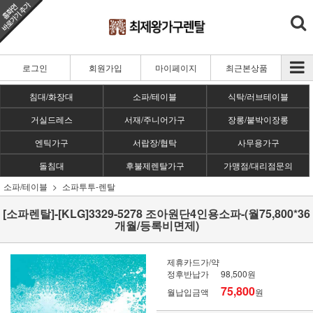
로그인
회원가입
마이페이지
최근본상품
침대/화장대
소파/테이블
식탁/러브테이블
거실드레스
서재/주니어가구
장롱/붙박이장롱
엔틱가구
서랍장/협탁
사무용가구
돌침대
후불제렌탈가구
가맹점/대리점문의
소파/테이블
소파투투-렌탈
[소파렌탈]-[KLG]3329-5278 조아원단4인용소파-(월75,800*36
개월/등록비면제)
제휴카드가/약
정후반납가
98,500원
75,800
월납입금액
원