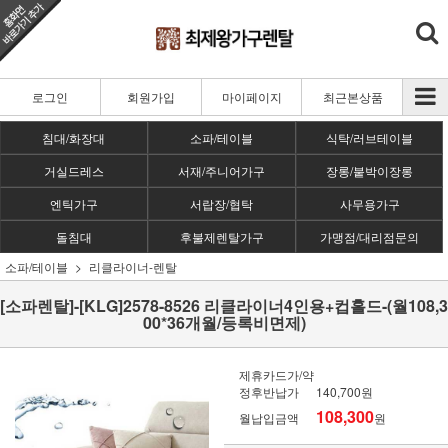
로그인
회원가입
마이페이지
최근본상품
침대/화장대
소파/테이블
식탁/러브테이블
거실드레스
서재/주니어가구
장롱/붙박이장롱
엔틱가구
서랍장/협탁
사무용가구
돌침대
후불제렌탈가구
가맹점/대리점문의
소파/테이블
리클라이너-렌탈
[소파렌탈]-[KLG]2578-8526 리클라이너4인용+컵홀드-(월108,3
00*36개월/등록비면제)
제휴카드가/약
정후반납가
140,700원
108,300
월납입금액
원