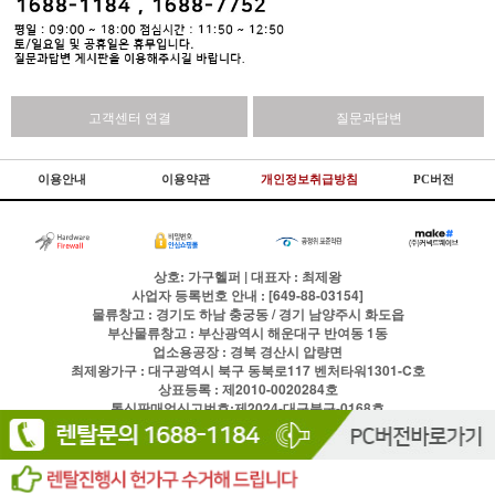
고객센터 연결
질문과답변
이용안내
이용약관
개인정보취급방침
PC버전
상호: 가구헬퍼 | 대표자 : 최제왕
사업자 등록번호 안내 : [649-88-03154]
물류창고 : 경기도 하남 충궁동 / 경기 남양주시 화도읍
부산물류창고 : 부산광역시 해운대구 반여동 1동
업소용공장 : 경북 경산시 압량면
최제왕가구 : 대구광역시 북구 동북로117 벤처타워1301-C호
상표등록 : 제2010-0020284호
통신판매업신고번호:제2024-대구북구-0168호
전화
1688-1184
팩스
이용약관
개인정보처리방침
Copyright © 주식회사 현실글로벌 All rights reserved.