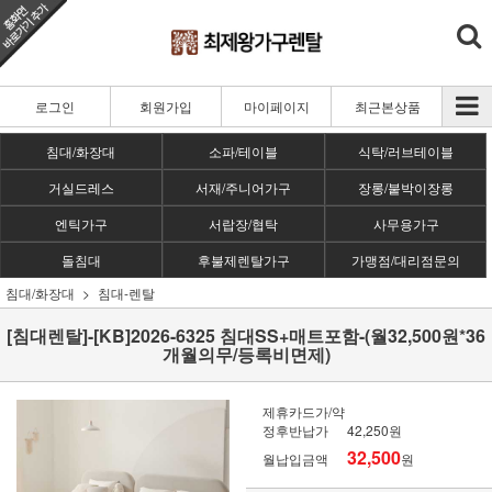
로그인
회원가입
마이페이지
최근본상품
침대/화장대
소파/테이블
식탁/러브테이블
거실드레스
서재/주니어가구
장롱/붙박이장롱
엔틱가구
서랍장/협탁
사무용가구
돌침대
후불제렌탈가구
가맹점/대리점문의
침대/화장대
침대-렌탈
[침대렌탈]-[KB]2026-6325 침대SS+매트포함-(월32,500원*36
개월의무/등록비면제)
제휴카드가/약
정후반납가
42,250원
32,500
월납입금액
원