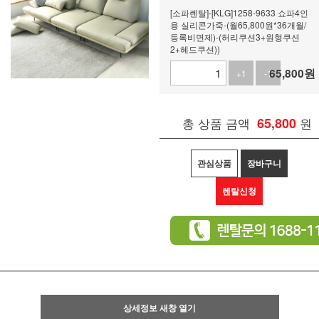
[소파렌탈]-[KLG]1258-9633 쇼파4인
용 실리콘가죽-(월65,800원*36개월/
등록비면제)-(허리쿠션3+원형쿠션
2+헤드쿠션))
65,800
원
+1
-1
총 상품 금액
65,800
원
관심상품
장바구니
렌탈신청
상세정보 새창 열기