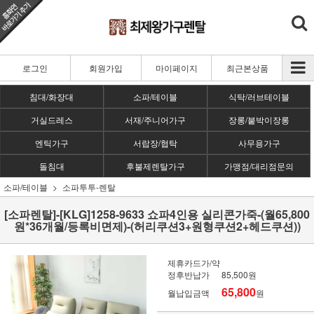
로그인
회원가입
마이페이지
최근본상품
침대/화장대
소파/테이블
식탁/러브테이블
거실드레스
서재/주니어가구
장롱/붙박이장롱
엔틱가구
서랍장/협탁
사무용가구
돌침대
후불제렌탈가구
가맹점/대리점문의
소파/테이블
소파투투-렌탈
[소파렌탈]-[KLG]1258-9633 쇼파4인용 실리콘가죽-(월65,800
원*36개월/등록비면제)-(허리쿠션3+원형쿠션2+헤드쿠션))
제휴카드가/약
정후반납가
85,500원
65,800
월납입금액
원