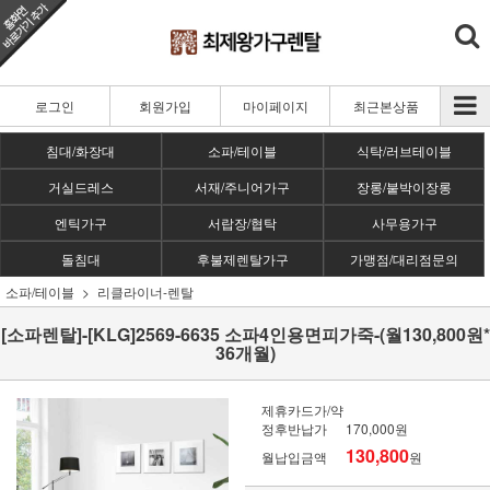
로그인
회원가입
마이페이지
최근본상품
침대/화장대
소파/테이블
식탁/러브테이블
거실드레스
서재/주니어가구
장롱/붙박이장롱
엔틱가구
서랍장/협탁
사무용가구
돌침대
후불제렌탈가구
가맹점/대리점문의
소파/테이블
리클라이너-렌탈
[소파렌탈]-[KLG]2569-6635 소파4인용면피가죽-(월130,800원*
36개월)
제휴카드가/약
정후반납가
170,000원
130,800
월납입금액
원