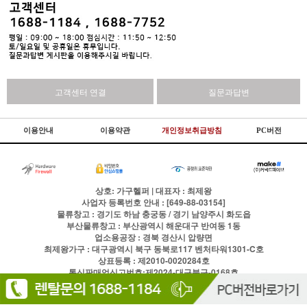
고객센터 연결
질문과답변
이용안내
이용약관
개인정보취급방침
PC버전
상호: 가구헬퍼 | 대표자 : 최제왕
사업자 등록번호 안내 : [649-88-03154]
물류창고 : 경기도 하남 충궁동 / 경기 남양주시 화도읍
부산물류창고 : 부산광역시 해운대구 반여동 1동
업소용공장 : 경북 경산시 압량면
최제왕가구 : 대구광역시 북구 동북로117 벤처타워1301-C호
상표등록 : 제2010-0020284호
통신판매업신고번호:제2024-대구북구-0168호
전화
1688-1184
팩스
이용약관
개인정보처리방침