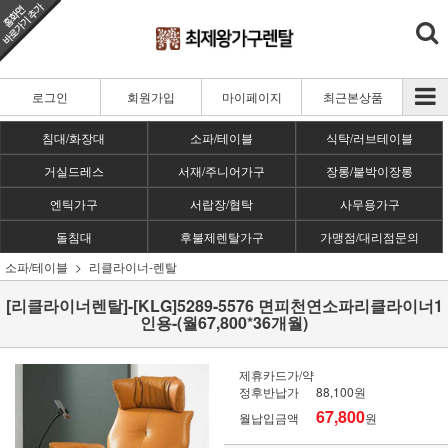
로그인
회원가입
마이페이지
최근본상품
침대/화장대
소파/테이블
식탁/러브테이블
거실드레스
서재/주니어가구
장롱/붙박이장롱
엔틱가구
서랍장/협탁
사무용가구
돌침대
후불제렌탈가구
가맹점/대리점문의
소파/테이블
리클라이너-렌탈
[리클라이너렌탈]-[KLG]5289-5576 면피천연소파리클라이너1
인용-(월67,800*36개월)
제휴카드가/약
정후반납가
88,100원
67,800
월납입금액
원