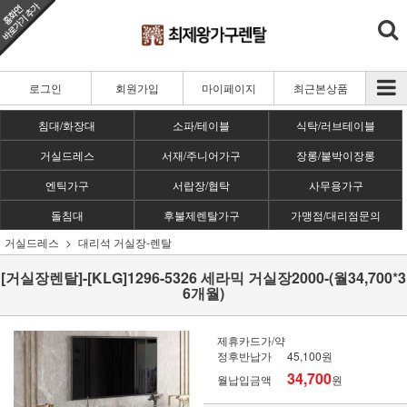
로그인
회원가입
마이페이지
최근본상품
침대/화장대
소파/테이블
식탁/러브테이블
거실드레스
서재/주니어가구
장롱/붙박이장롱
엔틱가구
서랍장/협탁
사무용가구
돌침대
후불제렌탈가구
가맹점/대리점문의
거실드레스
대리석 거실장-렌탈
[거실장렌탈]-[KLG]1296-5326 세라믹 거실장2000-(월34,700*3
6개월)
제휴카드가/약
정후반납가
45,100원
34,700
월납입금액
원