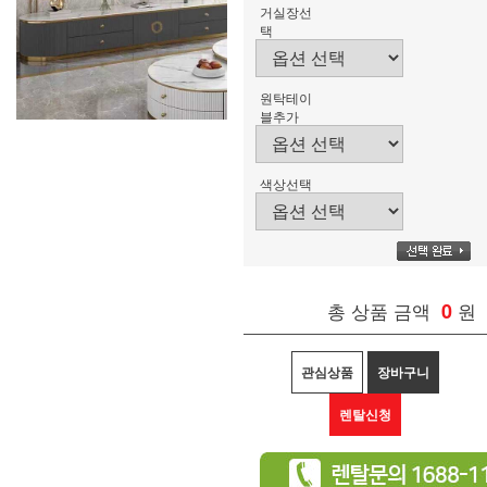
거실장선
택
원탁테이
블추가
색상선택
총 상품 금액
0
원
관심상품
장바구니
렌탈신청