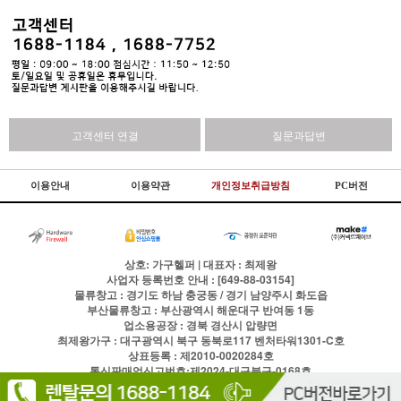
고객센터 연결
질문과답변
이용안내
이용약관
개인정보취급방침
PC버전
상호: 가구헬퍼 | 대표자 : 최제왕
사업자 등록번호 안내 : [649-88-03154]
물류창고 : 경기도 하남 충궁동 / 경기 남양주시 화도읍
부산물류창고 : 부산광역시 해운대구 반여동 1동
업소용공장 : 경북 경산시 압량면
최제왕가구 : 대구광역시 북구 동북로117 벤처타워1301-C호
상표등록 : 제2010-0020284호
통신판매업신고번호:제2024-대구북구-0168호
전화
1688-1184
팩스