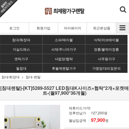
로그인
회원가입
마이페이지
최근본상품
침대/화장대
소파/테이블
식탁/러브테이블
거실드레스
서재/주니어가구
장롱/붙박이장롱
엔틱가구
서랍장/협탁
사무용가구
돌침대
후불제렌탈가구
가맹점/대리점문의
침대/화장대
침대-렌탈
[침대렌탈]-[KT]5289-5527 LED침대K사이즈+협탁*2개+포켓매
트-(월97,900*36개월)
제휴카드가/약
정후반납가
127,200원
97,900
월납입금액
원