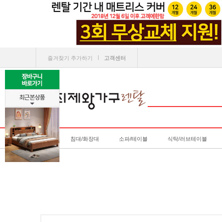
ㅣ
즐겨찾기 추가하기
고객센터
침대/화장대
소파/테이블
식탁/러브테이블