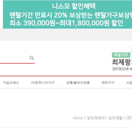
거실드레스
서재/주니어가구
장롱/붙박이장롱
엔틱가구
서
>
>
> [침
Home
침대/화장대
침대-렌탈