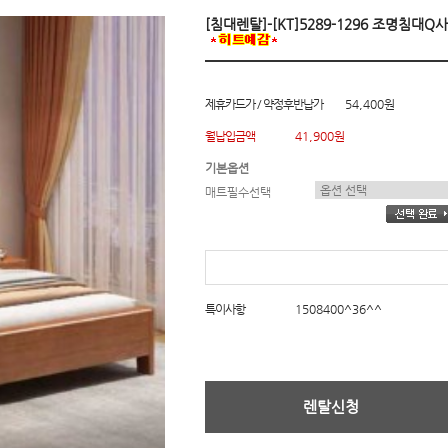
[침대렌탈]-[KT]5289-1296 조명침대Q
제휴카드가 / 약정후반납가
54,400원
월납입금액
41,900원
기본옵션
매트필수선택
특이사항
1508400^36^^
렌탈신청