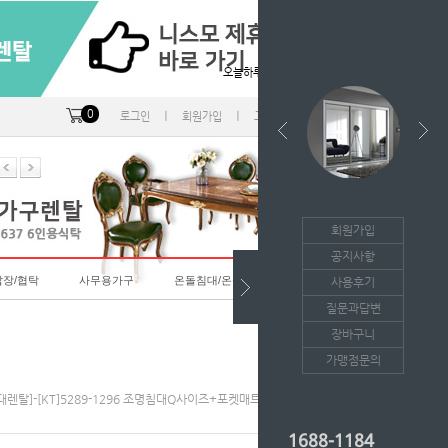
오늘하루 열지않음
0
ㅣ
ㅣ
ㅣ
로그인
회원가입
고객센터
마이페이지
회원가입
공지사항
랍장/협탁
사무용가구
온돌침대/온돌소파
사용후기
질문과답변
장바구니
가맹점문의
대렌탈]-[KT]5289-1296 조명침대Q사이즈+포켓매트-(월41,900*36개월)
1688-1184