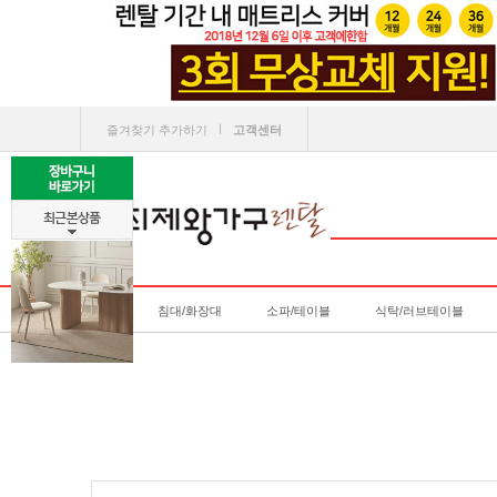
ㅣ
즐겨찾기 추가하기
고객센터
침대/화장대
소파/테이블
식탁/러브테이블