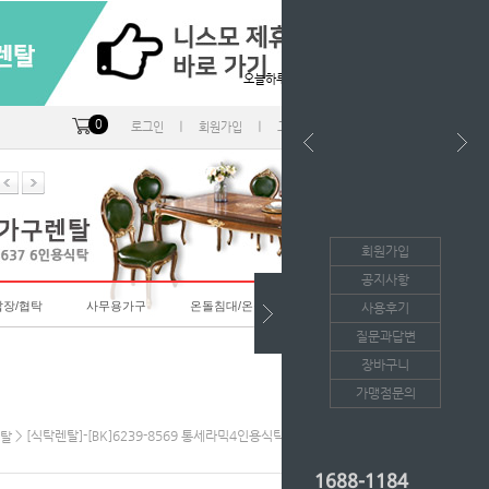
오늘하루 열지않음
0
ㅣ
ㅣ
ㅣ
로그인
회원가입
고객센터
마이페이지
회원가입
공지사항
랍장/협탁
사무용가구
온돌침대/온돌소파
사용후기
질문과답변
장바구니
가맹점문의
> [식탁렌탈]-[BK]6239-8569 통세라믹4인용식탁-(월53,800*36개월)
렌탈
1688-1184