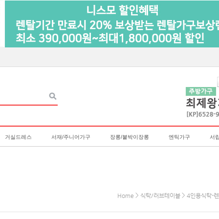
거실드레스
서재/주니어가구
장롱/붙박이장롱
엔틱가구
서
>
>
Home
식탁/러브테이블
4인용식탁-