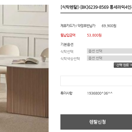
[식탁렌탈]-[BK]6239-8569 통세라믹4인
제휴카드가 / 약정후반납가
69,900원
월납입금액
53,800원
기본옵션
식탁선택
식탁색상선택
특이사항
1936800^36^^
렌탈신청