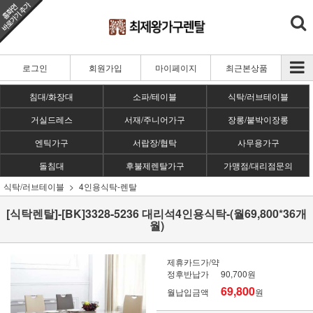
로그인
회원가입
마이페이지
최근본상품
침대/화장대
소파/테이블
식탁/러브테이블
거실드레스
서재/주니어가구
장롱/붙박이장롱
엔틱가구
서랍장/협탁
사무용가구
돌침대
후불제렌탈가구
가맹점/대리점문의
식탁/러브테이블
4인용식탁-렌탈
[식탁렌탈]-[BK]3328-5236 대리석4인용식탁-(월69,800*36개
월)
제휴카드가/약
정후반납가
90,700원
69,800
월납입금액
원