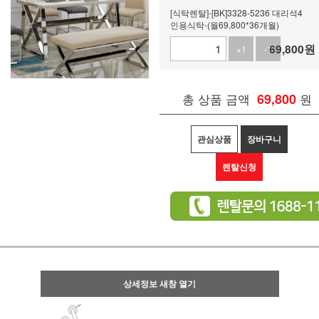
[식탁렌탈]-[BK]3328-5236 대리석4
인용식탁-(월69,800*36개월)
69,800
원
+1
-1
총 상품 금액
69,800
원
관심상품
장바구니
렌탈신청
상세정보 새창 열기