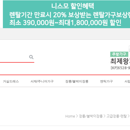
거실드레스
서재/주니어가구
장롱/붙박이장롱
엔틱가구
서
>
>
>
Home
장롱/붙박이장롱
고급장롱-렌탈