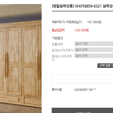
[렌탈원목장롱]-[KKP]8859-6321 원목장
제휴카드가 / 약정후반납가
167,000원
월납입금액
128,500원
기본옵션
장롱선택
침대Q사이즈추가
침대SS사이즈추
가
특이사항
4326000^36^^