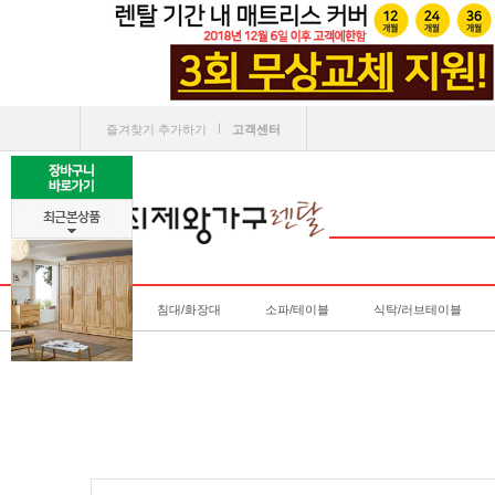
ㅣ
즐겨찾기 추가하기
고객센터
침대/화장대
소파/테이블
식탁/러브테이블