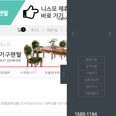
오늘하루 열지않음
0
ㅣ
ㅣ
ㅣ
로그인
회원가입
고객센터
마이페이지
회원가입
공지사항
랍장/협탁
사무용가구
온돌침대/온돌소파
사용후기
질문과답변
장바구니
가맹점문의
 [렌탈원목장롱]-[KKP]8859-6321 원목장롱10자-(월128,500원*36개월)
1688-1184