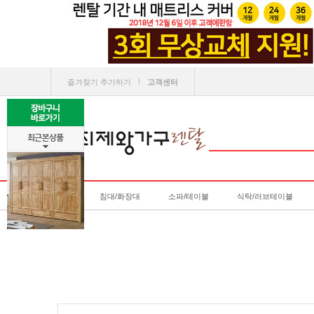
ㅣ
즐겨찾기 추가하기
고객센터
침대/화장대
소파/테이블
식탁/러브테이블