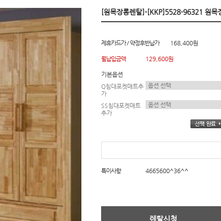
[원목장롱렌탈]-[KKP]5528-96321 원목
제휴카드가 / 약정후반납가
168,400원
월납입금액
129,600원
기본옵션
Q침대포켓매트추
가
SS침대포켓매트
추가
특이사항
4665600^36^^
렌탈신청