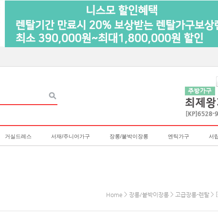
거실드레스
서재/주니어가구
장롱/붙박이장롱
엔틱가구
서
>
>
> 
Home
장롱/붙박이장롱
고급장롱-렌탈