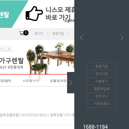
오늘하루 열지않음
0
ㅣ
ㅣ
ㅣ
로그인
회원가입
고객센터
마이페이지
회원가입
공지사항
랍장/협탁
사무용가구
온돌침대/온돌소파
사용후기
질문과답변
장바구니
가맹점문의
[원목장롱렌탈]-[KKP]5528-96321 원목장롱10자-(월129,600원*36개월)
1688-1184