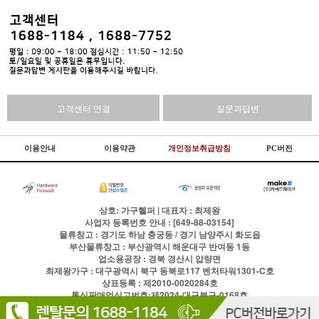
고객센터 연결
질문과답변
이용안내
이용약관
개인정보취급방침
PC버전
상호: 가구헬퍼 | 대표자 : 최제왕
사업자 등록번호 안내 : [649-88-03154]
물류창고 : 경기도 하남 충궁동 / 경기 남양주시 화도읍
부산물류창고 : 부산광역시 해운대구 반여동 1동
업소용공장 : 경북 경산시 압량면
최제왕가구 : 대구광역시 북구 동북로117 벤처타워1301-C호
상표등록 : 제2010-0020284호
통신판매업신고번호:제2024-대구북구-0168호
전화
1688-1184
팩스