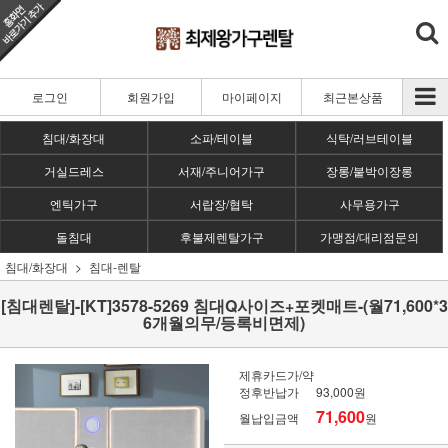
로그인
회원가입
마이페이지
최근본상품
침대/화장대
소파/테이블
식탁/러브테이블
거실드레스
서재/주니어가구
장롱/붙박이장롱
엔틱가구
서랍장/협탁
사무용가구
돌침대
후불제렌탈가구
가맹점/대리점문의
침대/화장대
침대-렌탈
[침대렌탈]-[KT]3578-5269 침대Q사이즈+포켓매트-(월71,600*3
6개월의무/등록비면제)
제휴카드가/약
정후반납가
93,000원
71,600
월납입금액
원