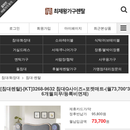
로그인
회원가입
마이페이지
최근본상품
침대/화장대
소파/테이블
식탁/러브테이블
거실드레스
서재/주니어가구
장롱/붙박이장롱
엔틱가구
서랍장/협탁
사무용가구
돌침대
후불제렌탈가구
가맹점/대리점문의
침대/화장대
침대-렌탈
[침대렌탈]-[KT]3268-9632 침대Q사이즈+포켓매트-(월73,700*3
6개월의무/등록비면제)
제휴카드가/약
정후반납가
95,800원
73,700
월납입금액
원