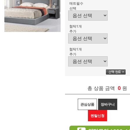
매트필수
선택
협탁1개
추가
협탁1개
추가
총 상품 금액
0
원
관심상품
장바구니
렌탈신청