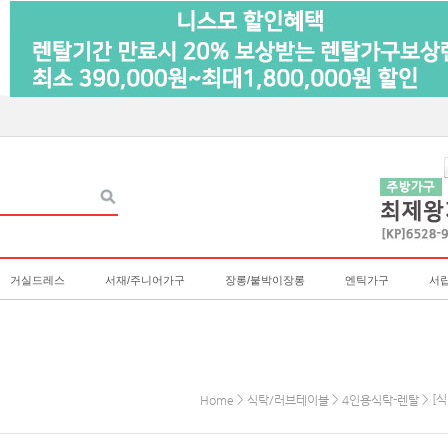
거실드레스
서재/주니어가구
장롱/붙박이장롱
엔틱가구
서
>
>
> [
Home
식탁/러브테이블
4인용식탁-렌탈