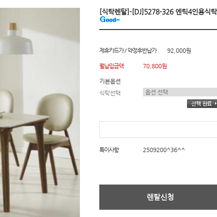
[식탁렌탈]-[DJ]5278-326 엔틱4인용식
제휴카드가 / 약정후반납가
92,000원
월납입금액
70,800원
기본옵션
식탁선택
특이사항
2509200^36^^
렌탈신청