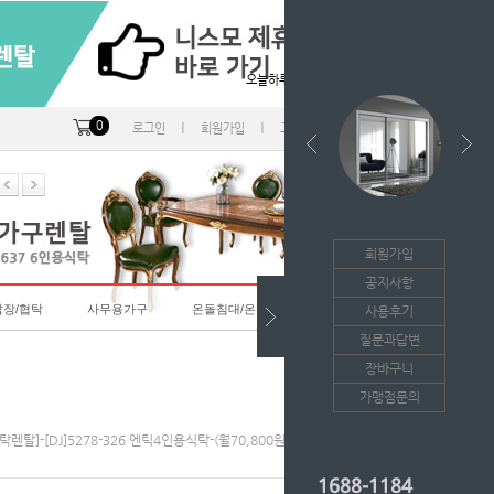
오늘하루 열지않음
0
ㅣ
ㅣ
ㅣ
로그인
회원가입
고객센터
마이페이지
회원가입
공지사항
랍장/협탁
사무용가구
온돌침대/온돌소파
사용후기
질문과답변
장바구니
가맹점문의
식탁렌탈]-[DJ]5278-326 엔틱4인용식탁-(월70,800원*36개월/등록비면제)
1688-1184