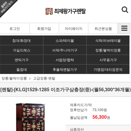
로그인
회원가입
마이페이지
최근본상품
침대/화장대
소파/테이블
식탁/러브테이블
거실드레스
서재/주니어가구
장롱/붙박이장롱
엔틱가구
서랍장/협탁
사무용가구
돌침대
후불제렌탈가구
가맹점/대리점문의
장롱/붙박이장롱
고급장롱-렌탈
[렌탈]-[KLG]1529-1285 이조가구삼층장(중)-(월56,300*36개월)
제휴카드가/약
정후반납가
73,100원
56,300
월납입금액
원
삼층장선