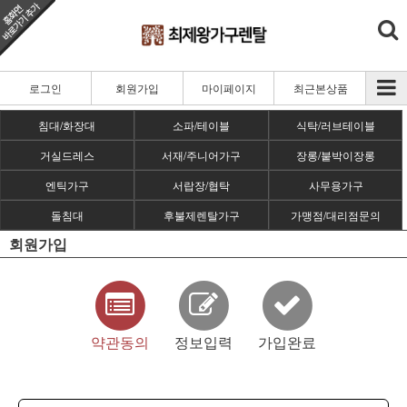
로그인
회원가입
마이페이지
최근본상품
침대/화장대
소파/테이블
식탁/러브테이블
거실드레스
서재/주니어가구
장롱/붙박이장롱
엔틱가구
서랍장/협탁
사무용가구
돌침대
후불제렌탈가구
가맹점/대리점문의
회원가입
약관동의
정보입력
가입완료