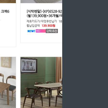
6 크랙6
[식탁렌탈]-[KP]6528-9259식탁4인용-
(월139,900원*36개월/국내제작)
)
제휴카드가/약정후반납가
181,800원
원
월납입금액
139,900원