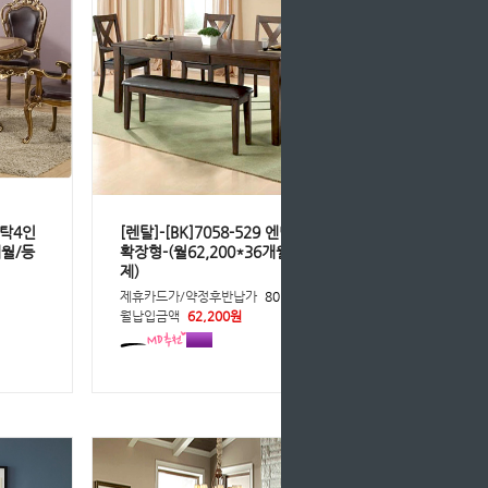
식탁4인
[렌탈]-[BK]7058-529 엔틱6인용식탁
개월/등
확장형-(월62,200*36개월/등록비면
제)
원
제휴카드가/약정후반납가
80,860원
월납입금액
62,200원