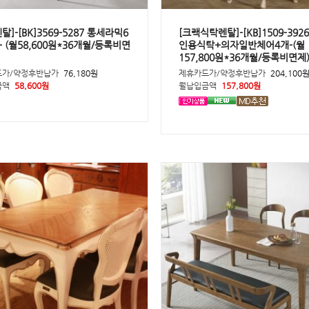
탈]-[BK]3569-5287 통세라믹6
[크랙식탁렌탈]-[KB]1509-392
 (월58,600원*36개월/등록비면
인용식탁+의자일반체어4개-(월
157,800원*36개월/등록비면제
드가/약정후반납가
76,180원
제휴카드가/약정후반납가
204,100
금액
58,600원
월납입금액
157,800원