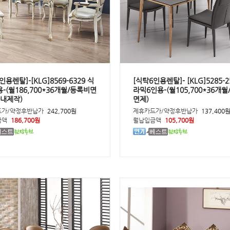
인용렌탈]-[KLG]8569-6329 식
[식탁6인용렌탈]- [KLG]5285-2
-(월186,700*36개월/등록비면
라믹6인용-(월105,700*36개
국내제작)
면제)
드가/약정후반납가
242,700원
제휴카드가/약정후반납가
137,400
금액
186,700원
월납입금액
105,700원