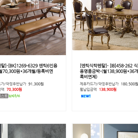
탈]-[BK]1269-6329 엔틱6인용
[엔틱식탁렌탈]- [IB]458-262 
월70,300원*36개월/등록비면
용명품금박-(월138,900원*36
록비면제)
드가/약정후반납가
91,300원
제휴카드가/약정후반납가
180,500
금액
70,300원
월납입금액
138,900원