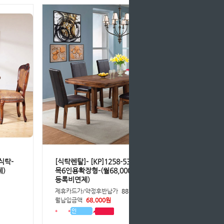
식탁-
[식탁렌탈]- [KP]1258-53 아카시아원
제)
목6인용확장형-(월68,000원*36개월/
등록비면제)
원
제휴카드가/약정후반납가
88,400원
월납입금액
68,000원