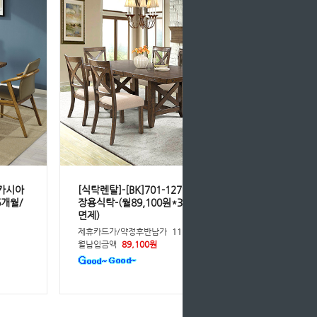
아카시아
[식탁렌탈]-[BK]701-127 엔틱6인용확
6개월/
장용식탁-(월89,100원*36개월/등록비
면제)
제휴카드가/약정후반납가
115,800원
월납입금액
89,100원