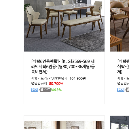
[식탁6인용렌탈]- [KLG]3569-569 세
[식탁렌
라믹식탁6인용-(월80,700*36개월/등
식탁-(
록비면제)
제)
제휴카드가/약정후반납가
104,900원
제휴카
월납입금액
80,700원
월납입