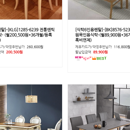
탈]-[KLG]1285-6239 전통엔틱
[식탁6인용렌탈]-[BK]8576-52
- (월200,500원*36개월/등록
원목인용식탁-(월89,900원*36
)
록비면제)
드가/약정후반납가
260,600원
제휴카드가/약정후반납가
116,800
금액
200,500원
월납입금액
89,900원