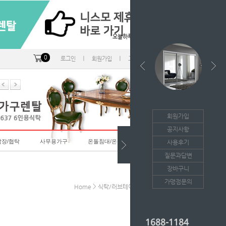
오늘하루 열지않음
0
ㅣ
ㅣ
ㅣ
로그인
회원가입
고객센터
마이페이지
회원가입
공지사항
랍장/협탁
사무용가구
온돌침대/온돌소파
사용후기
질문과답변
장바구니
가맹점문의
>
>
Home
식탁/러브테이블
6인용식탁-렌탈
1688-1184