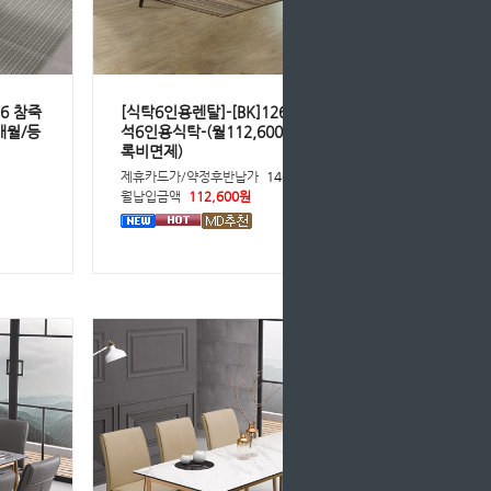
36 참죽
[식탁6인용렌탈]-[BK]1269-6328 대리
개월/등
석6인용식탁-(월112,600원*36개월/등
록비면제)
원
제휴카드가/약정후반납가
146,300원
월납입금액
112,600원