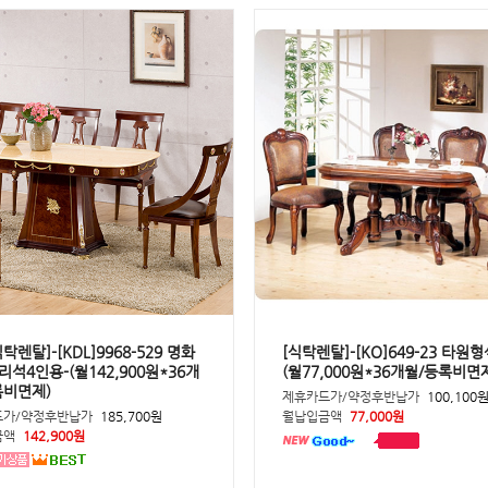
탁렌탈]-[KDL]9968-529 명화
[식탁렌탈]-[KO]649-23 타원형
석4인용-(월142,900원*36개
(월77,000원*36개월/등록비면
록비면제)
제휴카드가/약정후반납가
100,100
드가/약정후반납가
185,700원
월납입금액
77,000원
금액
142,900원