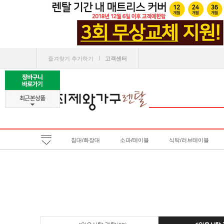
ㅣ
즐겨찾기 추가하기
고객센터
침대/화장대
소파/테이블
식탁/러브테이블