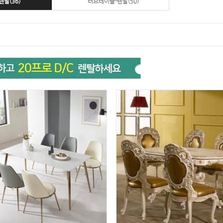
탈(36)
러브테이블-렌탈(50)