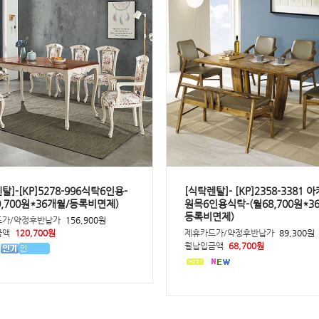
탈]-[KP]5278-996식탁6인용-
[식탁렌탈]- [KP]2358-3381 
0,700원*36개월/등록비면제)
원목6인용식탁-(월68,700원*3
등록비면제)
드가/약정후반납가
156,900원
금액
120,700원
제휴카드가/약정후반납가
89,300원
월납입금액
68,700원