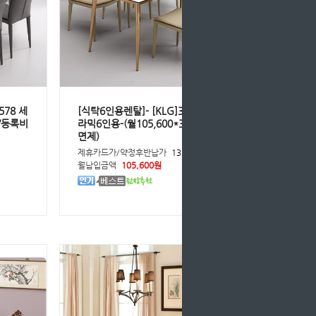
578 세
[식탁6인용렌탈]- [KLG]3278-5296 세
월/등록비
라믹6인용-(월105,600*36개월/등록비
면제)
원
제휴카드가/약정후반납가
137,200원
월납입금액
105,600원