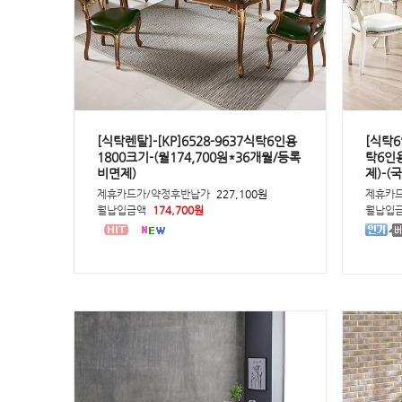
[식탁렌탈]-[KP]6528-9637식탁6인용
[식탁6
1800크기-(월174,700원*36개월/등록
탁6인용
비면제)
제)-(
제휴카드가/약정후반납가
227,100원
제휴카
월납입금액
174,700원
월납입