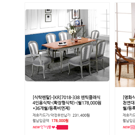
[식탁렌탈]-[KR]7018-338 엔틱클래식
[명화식
4인용식탁-(확장형식탁)-(월178,000원
천연대리
*36개월/등록비면제)
월/등
제휴카드가/약정후반납가
231,400원
제휴카
월납입금액
178,000원
월납입