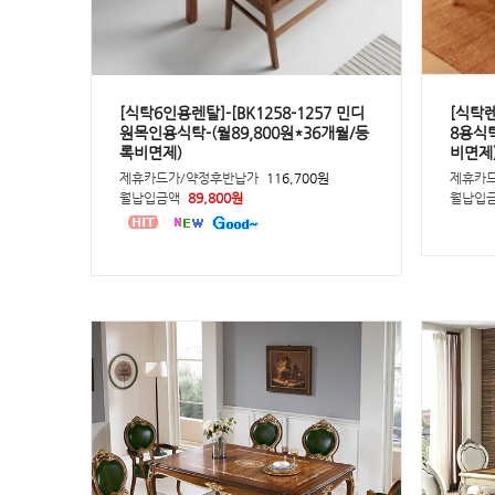
[식탁6인용렌탈]-[BK1258-1257 민디
[식탁렌
원목인용식탁-(월89,800원*36개월/등
8용식탁
록비면제)
비면제
제휴카드가/약정후반납가
116,700원
제휴카
월납입금액
89,800원
월납입