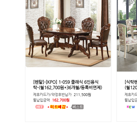
[렌탈]-[KPO] 1-059 클래식 6인용식
[식탁렌
탁-(월162,700원*36개월/등록비면제)
(월12
제휴카드가/약정후반납가
211,500원
제휴카
월납입금액
162,700원
월납입