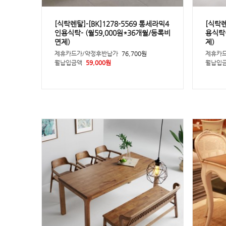
[식탁렌탈]-[BK]1278-5569 통세라믹4
[식탁렌
인용식탁- (월59,000원*36개월/등록비
용식탁-
면제)
제)
제휴카드가/약정후반납가
76,700원
제휴카
월납입금액
59,000원
월납입