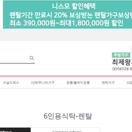
거실드레스
서재/주니어가구
장롱/붙박이장롱
엔틱가구
서
6인용식탁-렌탈