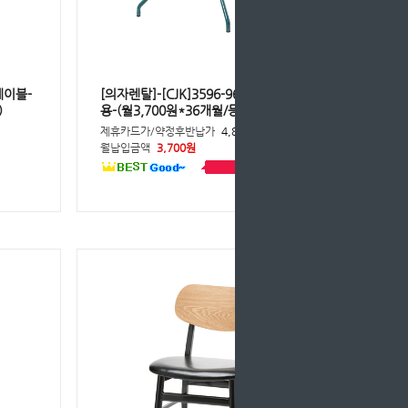
 테이블-
[의자렌탈]-[CJK]3596-9632 의자1인
)
용-(월3,700원*36개월/등록비면제)
제휴카드가/약정후반납가
4,800원
월납입금액
3,700원