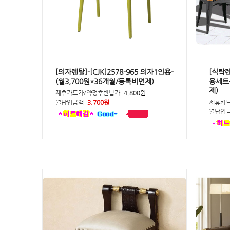
[의자렌탈]-[CJK]2578-965 의자1인용-
[식탁렌
(월3,700원*36개월/등록비면제)
용세트-
제)
제휴카드가/약정후반납가
4,800원
월납입금액
3,700원
제휴카
월납입