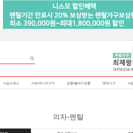
거실드레스
서재/주니어가구
장롱/붙박이장롱
엔틱가구
서
의자-렌탈