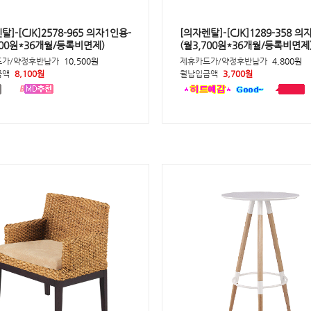
탈]-[CJK]2578-965 의자1인용-
[의자렌탈]-[CJK]1289-358 의
100원*36개월/등록비면제)
(월3,700원*36개월/등록비면제
드가/약정후반납가
10,500원
제휴카드가/약정후반납가
4,800원
금액
8,100원
월납입금액
3,700원