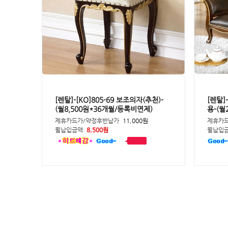
[렌탈]-[KO]805-69 보조의자(추천)-
[렌탈]
(월8,500원*36개월/등록비면제)
용-(월
제휴카드가/약정후반납가
11,000원
제휴카
월납입금액
8,500원
월납입