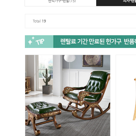
엔틱가구-렌탈(15)
의자-렌탈
Total
19