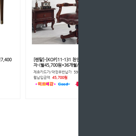
7,400
[렌탈]-[KOP]11-131 천연가죽장군의
자-(월45,700원*36개월/등록비면제)
제휴카드가/약정후반납가
59,400원
월납입금액
45,700원