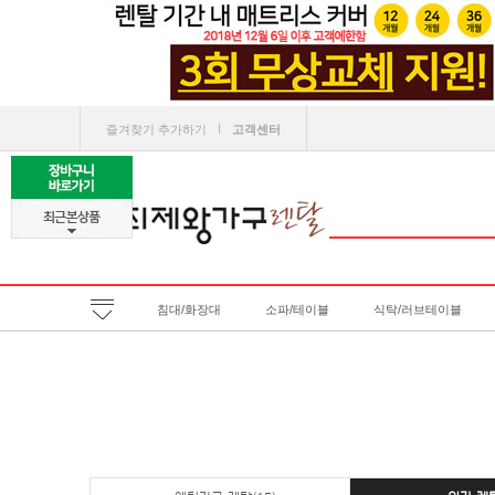
ㅣ
즐겨찾기 추가하기
고객센터
침대/화장대
소파/테이블
식탁/러브테이블