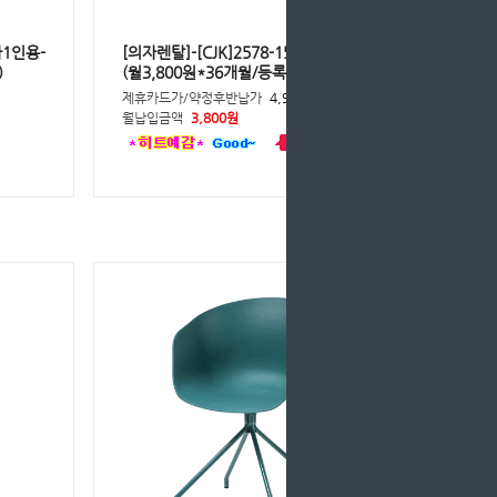
자1인용-
[의자렌탈]-[CJK]2578-157의자1인용-
)
(월3,800원*36개월/등록비면제)
제휴카드가/약정후반납가
4,900원
월납입금액
3,800원