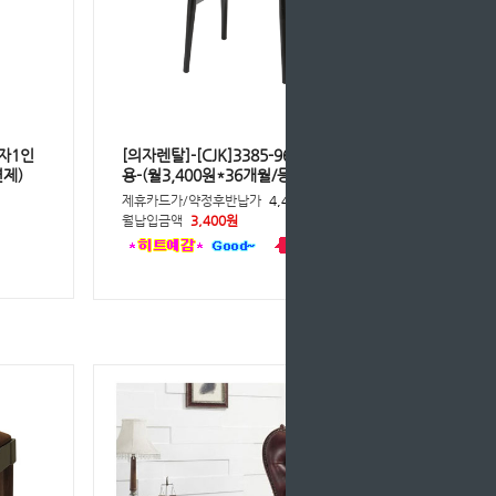
의자1인
[의자렌탈]-[CJK]3385-9623 의자1인
면제)
용-(월3,400원*36개월/등록비면제)
제휴카드가/약정후반납가
4,400원
월납입금액
3,400원