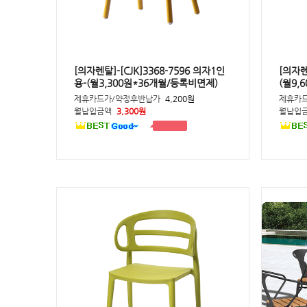
[의자렌탈]-[CJK]3368-7596 의자1인
[의자렌
용-(월3,300원*36개월/등록비면제)
(월9,
제휴카드가/약정후반납가
4,200원
제휴카
월납입금액
3,300원
월납입