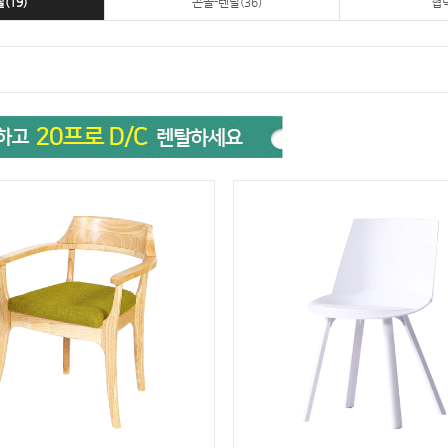
(19)
콘솔-렌탈(36)
협탁