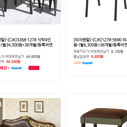
탈]-[CJK]3268-1278 식탁4인
[의자렌탈]-[CJK]1278-5690 
(월34,500원*36개월/등록비면
용-(월6,300원*36개월/등록비
제휴카드가/약정후반납가
8,100원
드가/약정후반납가
44,800원
월납입금액
6,300원
금액
34,500원