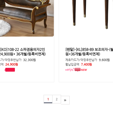
-[KO]108-22 소파겸용의자2인
[렌탈]-[KL]858-89 보조의자-(월
24,900원* 36개월/등록비면제)
원*36개월/등록비면제)
드가/약정후반납가
32,300원
제휴카드가/약정후반납가
9,600원
금액
24,900원
월납입금액
7,400원
1
2