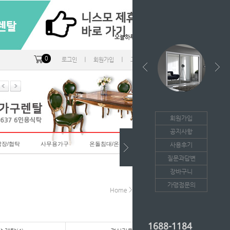
오늘하루 열지않음
0
ㅣ
ㅣ
ㅣ
로그인
회원가입
고객센터
마이페이지
회원가입
공지사항
랍장/협탁
사무용가구
온돌침대/온돌소파
사용후기
질문과답변
장바구니
가맹점문의
>
>
Home
엔틱가구
의자-렌탈
1688-1184