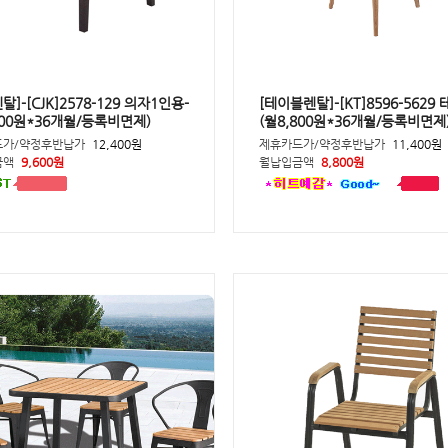
탈]-[CJK]2578-129 의자1인용-
[테이블렌탈]-[KT]8596-5629
600원*36개월/등록비면제)
(월8,800원*36개월/등록비면제
드가/약정후반납가
12,400원
제휴카드가/약정후반납가
11,400원
금액
9,600원
월납입금액
8,800원