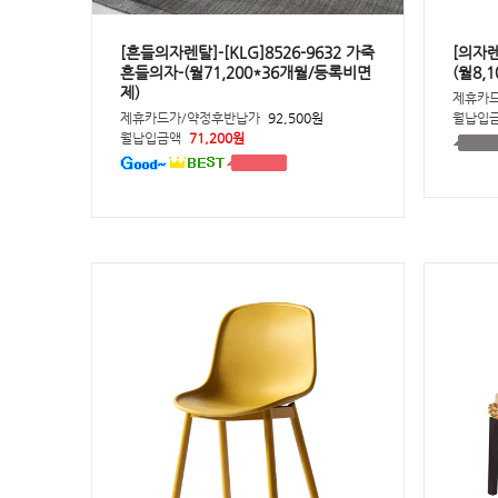
[흔들의자렌탈]-[KLG]8526-9632 가죽
[의자렌
흔들의자-(월71,200*36개월/등록비면
(월8,
제)
제휴카
제휴카드가/약정후반납가
92,500원
월납입
월납입금액
71,200원