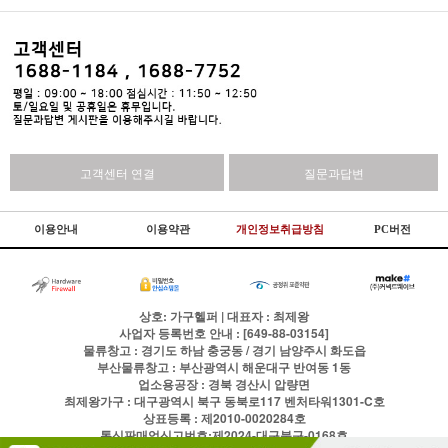
고객센터 연결
질문과답변
이용안내
이용약관
개인정보취급방침
PC버전
상호: 가구헬퍼 | 대표자 : 최제왕
사업자 등록번호 안내 : [649-88-03154]
물류창고 : 경기도 하남 충궁동 / 경기 남양주시 화도읍
부산물류창고 : 부산광역시 해운대구 반여동 1동
업소용공장 : 경북 경산시 압량면
최제왕가구 : 대구광역시 북구 동북로117 벤처타워1301-C호
상표등록 : 제2010-0020284호
통신판매업신고번호:제2024-대구북구-0168호