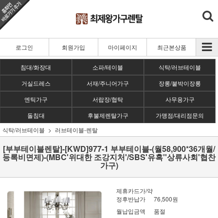
로그인
회원가입
마이페이지
최근본상품
침대/화장대
소파/테이블
식탁/러브테이블
거실드레스
서재/주니어가구
장롱/붙박이장롱
엔틱가구
서랍장/협탁
사무용가구
돌침대
후불제렌탈가구
가맹점/대리점문의
식탁/러브테이블
러브테이블-렌탈
[부부테이블렌탈]-[KWD]977-1 부부테이블-(월58,900*36개월/
등록비면제)-(MBC'위대한 조강지처'/SBS'유혹''상류사회'협찬
가구)
제휴카드가/약
정후반납가
76,500원
월납입금액
품절