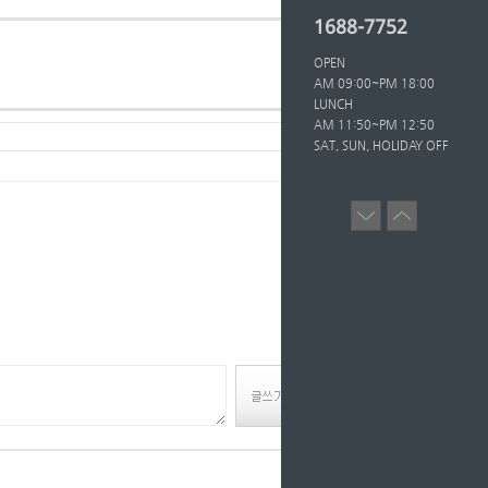
1688-7752
OPEN
AM 09:00~PM 18:00
LUNCH
AM 11:50~PM 12:50
SAT, SUN, HOLIDAY OFF
5259
Hits :
글쓰기
목록보기