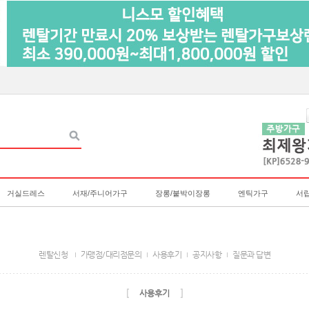
거실드레스
서재/주니어가구
장롱/붙박이장롱
엔틱가구
서
렌탈신청
가맹점/대리점문의
사용후기
공지사항
질문과 답변
[
]
사용후기