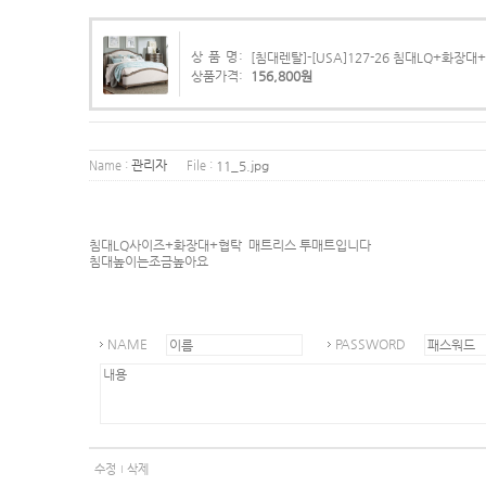
상 품 명:
[침대렌탈]-[USA]127-26 침대LQ+화
상품가격:
156,800원
관리자
11_5.jpg
Name :
File :
침대LQ사이즈+화장대+협탁 매트리스 투매트입니다
침대높이는조금높아요
NAME
PASSWORD
수정
삭제