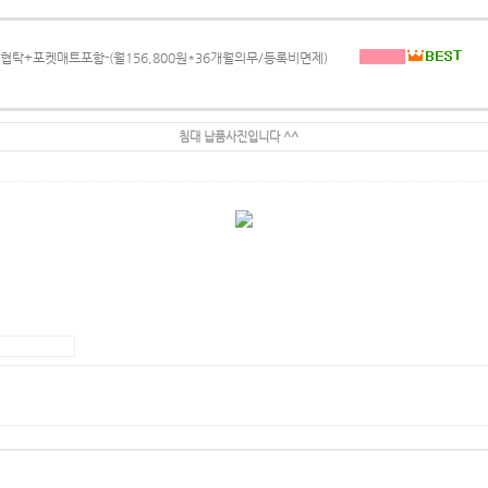
장대+협탁+포켓매트포함-(월156,800원*36개월의무/등록비면제)
침대 납품사진입니다 ^^