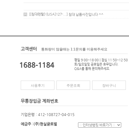
[[침대렌탈]-[USA]127-...]
침대 납품사진입니다 ^^
고객센터
통화량이 많을때는 1:1문의를 이용해주세요
평일 9:00~18:00 | 점심 11:50~12:50
1688-1184
토/일요일및 공휴일은 휴무입니다.
Q&A를 통해 문의해주세요.
사용후기
주문조회
장바구니
무통장입금 계좌번호
기업은행 : 412-108727-04-015
예금주 :(주)현실글로벌