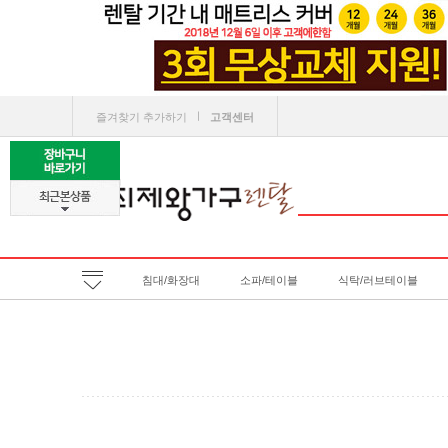
ㅣ
즐겨찾기 추가하기
고객센터
침대/화장대
소파/테이블
식탁/러브테이블