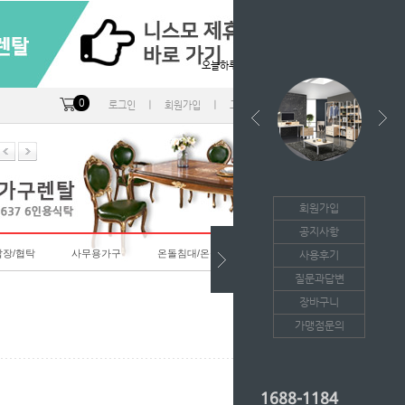
오늘하루 열지않음
0
ㅣ
ㅣ
ㅣ
로그인
회원가입
고객센터
마이페이지
회원가입
공지사항
랍장/협탁
사무용가구
온돌침대/온돌소파
사용후기
질문과답변
장바구니
가맹점문의
1688-1184