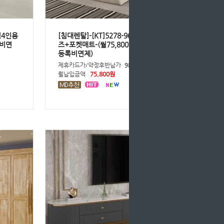
엔틱4인용
[침대렌탈]-[KT]5278-9632 침대Q사이
록비면
즈+포켓매트-(월75,800*36개월의무/
등록비면제)
제휴카드가/약정후반납가
98,500원
월납입금액
75,800원