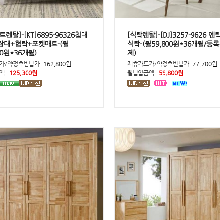
렌탈]-[KT]6895-96326침대
[식탁렌탈]-[DJ]3257-9626 
장대+협탁+포켓매트-(월
식탁-(월59,800원*36개월/등
00원*36개월)
제)
가/약정후반납가
162,800원
제휴카드가/약정후반납가
77,700원
액
125,300원
월납입금액
59,800원