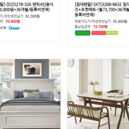
]-[DJ]5278-326 엔틱4인용식
[침대렌탈]-[KT]3268-9632 
70,800원*36개월/등록비면제)
즈+포켓매트-(월73,700*36개
등록비면제)
가/약정후반납가
92,000원
액
70,800원
제휴카드가/약정후반납가
95,800원
월납입금액
73,700원