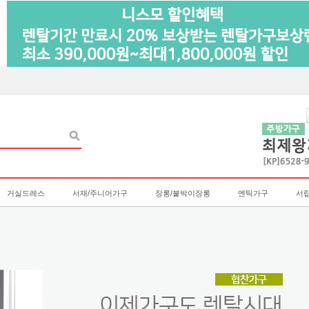
거실드레스
서재/주니어가구
장롱/붙박이장롱
엔틱가구
서