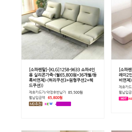
[소파렌탈]-[KLG]1258-9633 쇼파4인
[소파렌탈
용 실리콘가죽-(월65,800원*36개월/등
레이2인
록비면제)-(허리쿠션3+원형쿠션2+헤
비면제)
드쿠션))
제휴카드
제휴카드가/약정후반납가
85,500원
월납입금
월납입금액
65,800원