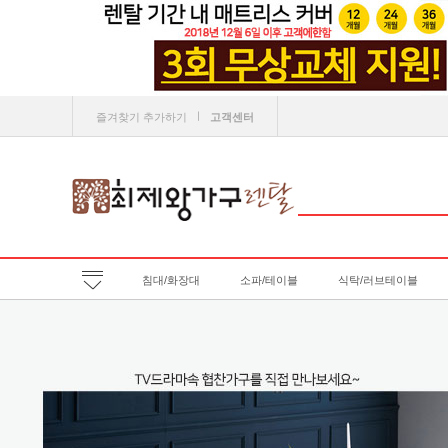
ㅣ
즐겨찾기 추가하기
고객센터
침대/화장대
소파/테이블
식탁/러브테이블