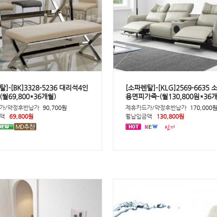
]-[BK]3328-5236 대리석4인
[소파렌탈]-[KLG]2569-6635
월69,800*36개월)
용면피가죽-(월130,800원*36
가/약정후반납가
90,700원
제휴카드가/약정후반납가
170,000
액
69,800원
월납입금액
130,800원