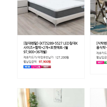
[침대렌탈]-[KT]5289-5527 LED침대K
[식탁렌탈
사이즈+협탁*2개+포켓매트-(월
용식탁-(
97,900*36개월)
제휴카드
제휴카드가/약정후반납가
127,200원
월납입금
월납입금액
97,900원