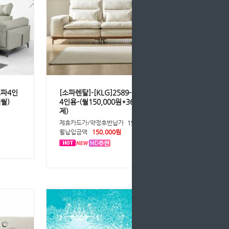
 소파4인
[소파렌탈]-[KLG]2589-6329 아이보리
개월)
4인용-(월150,000원*36개월/등록비면
제)
원
제휴카드가/약정후반납가
195,000원
월납입금액
150,000원