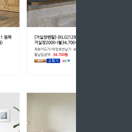
21 원목
[거실장렌탈]-[KLG]1296-5326 세라믹
)
거실장2000-(월34,700*36개월)
원
제휴카드가/약정후반납가
45,100원
월납입금액
34,700원