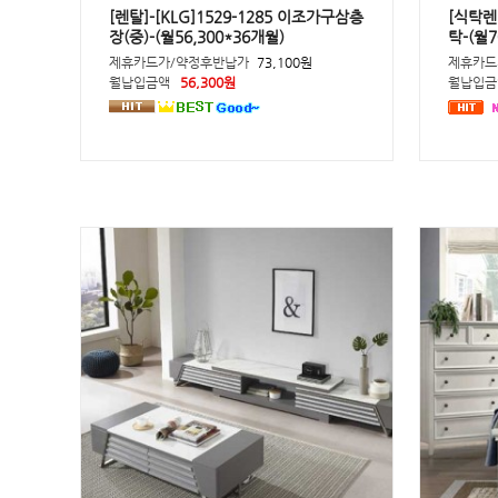
[렌탈]-[KLG]1529-1285 이조가구삼층
[식탁렌탈
장(중)-(월56,300*36개월)
탁-(월
제휴카드가/약정후반납가
73,100원
제휴카드
월납입금액
56,300원
월납입금