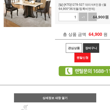
[탈]-[KTG]1278-527 대리석4인용-(월
64,900*36개월/등록비면제)
64,900
원
+1
-1
총 상품 금액
64,900
원
관심상품
장바구니
렌탈신청
상세정보 새창 열기