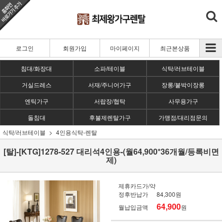
로그인
회원가입
마이페이지
최근본상품
침대/화장대
소파/테이블
식탁/러브테이블
거실드레스
서재/주니어가구
장롱/붙박이장롱
엔틱가구
서랍장/협탁
사무용가구
돌침대
후불제렌탈가구
가맹점/대리점문의
식탁/러브테이블
4인용식탁-렌탈
[탈]-[KTG]1278-527 대리석4인용-(월64,900*36개월/등록비면
제)
제휴카드가/약
정후반납가
84,300원
64,900
월납입금액
원