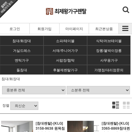
로그인
회원가입
마이페이지
최근본상품
침대/화장대
소파/테이블
식탁/러브테이블
거실드레스
서재/주니어가구
장롱/붙박이장롱
엔틱가구
서랍장/협탁
사무용가구
돌침대
후불제렌탈가구
가맹점/대리점문의
침대/화장대
정렬
[침대렌탈]-[KLG]
[침대렌탈]-[KLG]
3158-9638 원목침
3365-8869침대퀸