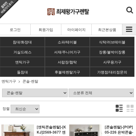
로그인
회원가입
마이페이지
최근본상품
침대/화장대
소파/테이블
식탁/러브테이블
거실드레스
서재/주니어가구
장롱/붙박이장롱
엔틱가구
서랍장/협탁
사무용가구
돌침대
후불제렌탈가구
가맹점/대리점문의
엔틱가구
콘솔-렌탈
정렬
[엔틱콘솔렌탈]-[K
[콘솔렌탈]-[POP]
KJ]2569-3677 엔
05-226 은박콘솔-