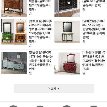
틱콘솔-(월35,100
(월32,500원*36개
원*36개월/등록비
월/등록비면제)
면제)
원
원
[명화렌탈]-[KDI]5
[명화콘솔]-[KDL]
782-5813 이태리
8597-125 S형그
명화홈바(935*400
린명화-(월48,300
*770)-(월71,800
원*36개월/등록비
원*36개월/등록비
면제)
면제)
원
원
[콘솔렌탈]-[POP]
[**화장대렌탈] -[C
1578-963 콘솔4단
JW]1287-529 와
서랍장-(월35,100
이드6단-(월54,50
원*36개월/등록비
0*36개월/등록비
면제)
면제)
원
원
더보기 ▼