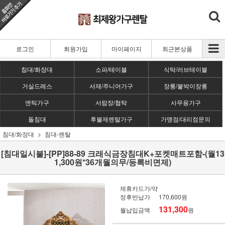
로그인
회원가입
마이페이지
최근본상품
침대/화장대
소파/테이블
식탁/러브테이블
거실드레스
서재/주니어가구
장롱/붙박이장롱
엔틱가구
서랍장/협탁
사무용가구
돌침대
후불제렌탈가구
가맹점/대리점문의
침대/화장대
침대-렌탈
[침대일시불]-[PP]88-89 크래식금장침대K+포켓매트포함-(월13
1,300원*36개월의무/등록비면제)
제휴카드가/약
정후반납가
170,600원
131,300
월납입금액
원