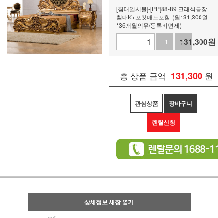
[침대일시불]-[PP]88-89 크래식금장
침대K+포켓매트포함-(월131,300원
*36개월의무/등록비면제)
131,300
원
+1
-1
총 상품 금액
131,300
원
관심상품
장바구니
렌탈신청
상세정보 새창 열기