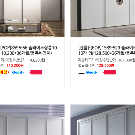
-[POP]8596-66 슬라이드장롱10
[렌탈]-[POP]1589-529 슬라
110,200*36개월/등록비면제)
10자-(월128.500*36개월/등
드가/약정후반납가
143,200원
제휴카드가/약정후반납가
167,000
금액
110,200원
월납입금액
128,500원