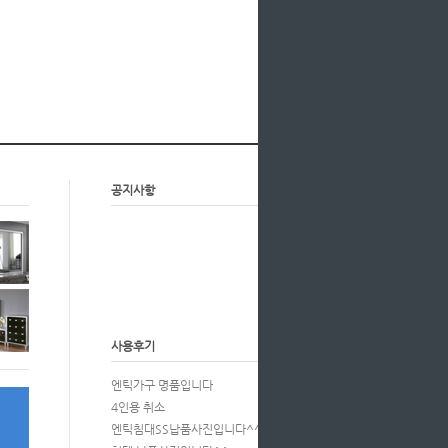
공지사항
more
사용후기
more
엔틱가구 명품입니다
4인용 취소
엔틱침대SS납품사진입니다^^