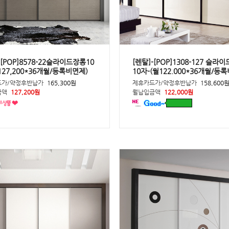
-[POP]8578-22슬라이드장롱10
[렌탈]-[POP]1308-127 슬라
127,200*36개월/등록비면제)
10자-(월122.000*36개월/등
드가/약정후반납가
165,300원
제휴카드가/약정후반납가
158,600
금액
127,200원
월납입금액
122,000원