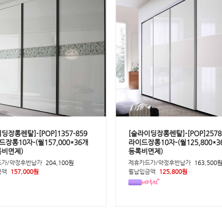
딩장롱렌탈]-[POP]1357-859
[슬라이딩장롱렌탈]-[POP]2578
장롱10자-(월157,000*36개
라이드장롱10자-(월125,800*3
록비면제)
등록비면제)
드가/약정후반납가
204,100원
제휴카드가/약정후반납가
163,500
금액
157,000원
월납입금액
125,800원