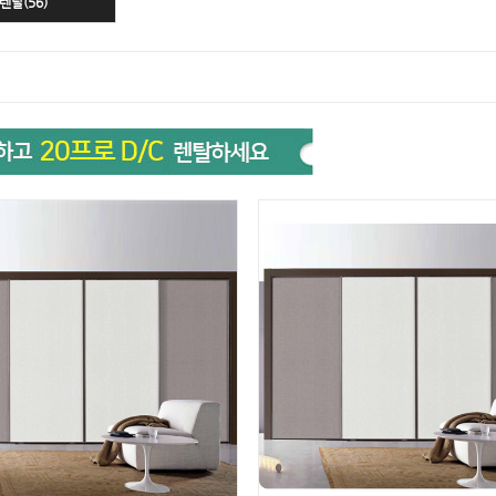
렌탈(56)