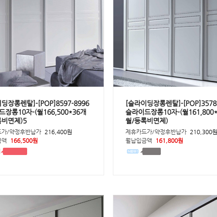
딩장롱렌탈]-[POP]8597-8996
[슬라이딩장롱렌탈]-[POP]3578
장롱10자-(월166,500*36개
슬라이드장롱10자-(월161,800
록비면제)5
월/등록비면제)
드가/약정후반납가
216,400원
제휴카드가/약정후반납가
210,300
금액
166,500원
월납입금액
161,800원