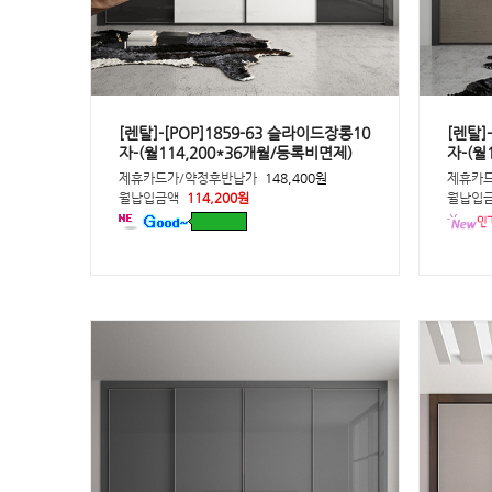
[렌탈]-[POP]1859-63 슬라이드장롱10
[렌탈]
자-(월114,200*36개월/등록비면제)
자-(월
제휴카드가/약정후반납가
148,400원
제휴카
월납입금액
114,200원
월납입