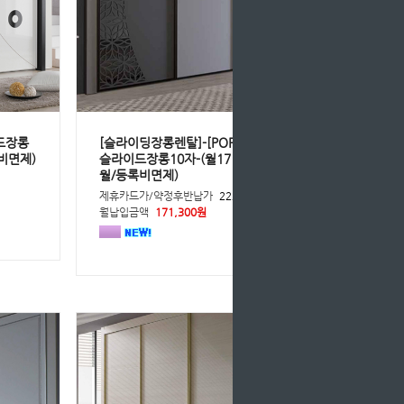
이드장롱
[슬라이딩장롱렌탈]-[POP]2578-2036
록비면제)
슬라이드장롱10자-(월171,300*36개
월/등록비면제)
원
제휴카드가/약정후반납가
222,600원
월납입금액
171,300원