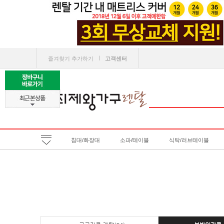
ㅣ
즐겨찾기 추가하기
고객센터
침대/화장대
소파/테이블
식탁/러브테이블