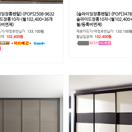
딩장롱렌탈]-[POP]2508-9632
[슬라이딩장롱렌탈]-[POP]3478-
장롱10자-(월102,400*36개
슬라이드장롱10자-(월102,400
록비면제)
월/등록비면제)
드가/약정후반납가
133,100원
제휴카드가/약정후반납가
133,100
금액
102,400원
월납입금액
102,400원