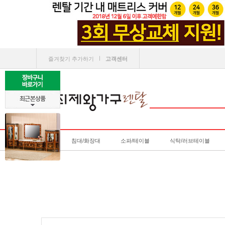
ㅣ
즐겨찾기 추가하기
고객센터
침대/화장대
소파/테이블
식탁/러브테이블