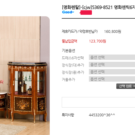
[명화렌탈]-[cjw]5369-8521 명화엔틱
제휴카드가 / 약정후반납가
160,800원
월납입금액
123,700원
기본옵션
드레스6자선택
장식장(대)추가
장식장(중)추가
거울추가
특이사항
4453200^36^^