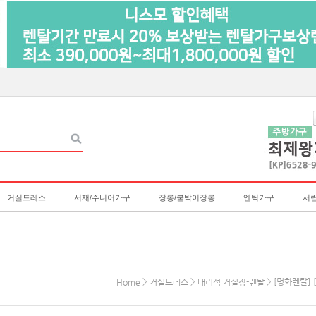
거실드레스
서재/주니어가구
장롱/붙박이장롱
엔틱가구
서
>
>
> [명화렌탈]-
Home
거실드레스
대리석 거실장-렌탈