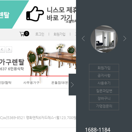
오늘하루 열지않음
0
ㅣ
ㅣ
ㅣ
로그인
회원가입
고객센터
마이페이지
회원가입
공지사항
랍장/협탁
사무용가구
온돌침대/온돌소파
사용후기
질문과답변
장바구니
가맹점문의
[cjw]5369-8521 명화엔틱6자드레스-(월123,700원*36개월/등록비면제)
1688-1184