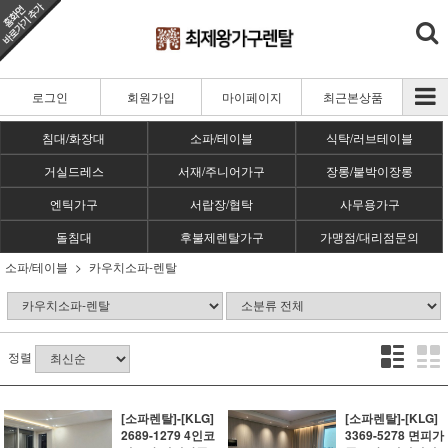
로그인
회원가입
마이페이지
최근본상품
침대/화장대
소파/테이블
식탁/러브테이블
거실드레스
서재/주니어가구
장롱/붙박이장롱
엔틱가구
서랍장/협탁
사무용가구
돌침대
후불제렌탈가구
가맹점/대리점문의
소파/테이블
카우치소파-렌탈
정렬
[소파렌탈]-[KLG]
[소파렌탈]-[KLG]
2689-1279 4인코
3369-5278 면피가