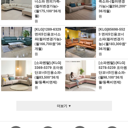
너소파 면피가죽-
죽소파-(컬러변경
(컬러변경가능)-
가능)-(월250,200*
(월175,100*36개
36개월)
월)
원
원
[KLG]1289-6329
[KLG]85698-552
면피5인용코너소
3 면피5인용코너
파(컬러변경가능)-
소파(컬러변경가
(월166,700원*36
능)-(월183,300원*
개월)
36개월)
원
원
[소파렌탈]-[KLG]
[소파렌탈]-[KLG]
3369-5379 조아원
5278-5239 조아원
단코너5인용소파-
단코너5인용소파-
(월83,500*36개
(월98,100*36개
월/등록비면제)
월/등록비면제)
원
원
더보기 ▼